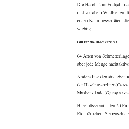
Die Hasel ist im Frühjahr d
und vor allem Wildbienen fl
ersten Nahrungsvorräten, d
wichtig.
Gut für die Biodiversität
64 Arten von Schmetterlingen
aber jede Menge nachtaktive
Andere Insekten sind ebenfal
der Haselnussbohrer (
Curcu
Maskenzikade (
Oncopsis av
Haselnüsse enthalten 20 Pro
Eichhörnchen, Siebenschläf