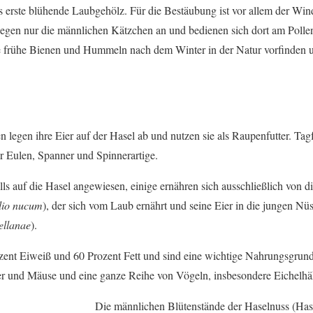
as erste blühende Laubgehölz. Für die Bestäubung ist vor allem der Wi
iegen nur die männlichen Kätzchen an und bedienen sich dort am Pollen
ie frühe Bienen und Hummeln nach dem Winter in der Natur vorfinden 
 legen ihre Eier auf der Hasel ab und nutzen sie als Raupenfutter. Tagf
r Eulen, Spanner und Spinnerartige.
ls auf die Hasel angewiesen, einige ernähren sich ausschließlich von d
lio nucum
), der sich vom Laub ernährt und seine Eier in die jungen Nüs
ellanae
).
zent Eiweiß und 60 Prozent Fett und sind eine wichtige Nahrungsgrundl
er und Mäuse und eine ganze Reihe von Vögeln, insbesondere Eichelhä
Die männlichen Blütenstände der Haselnuss (Has