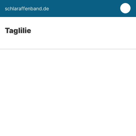
schlaraffenband.de
Taglilie