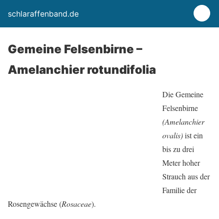
schlaraffenband.de
Gemeine Felsenbirne –
Amelanchier rotundifolia
Die Gemeine
Felsenbirne
(
Amelanchier
ovalis
)
ist ein
bis zu drei
Meter hoher
Strauch aus der
Familie der
Rosengewächse (
Rosaceae
).