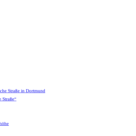
sche Straße in Dortmund
e Straße“
phöhe