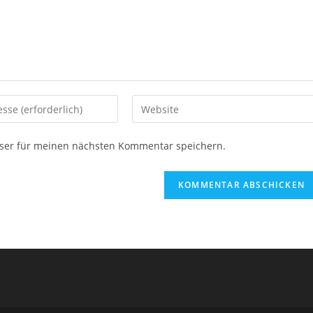
Gib
deine
Website-
ser für meinen nächsten Kommentar speichern.
URL
ein
(optional)
en