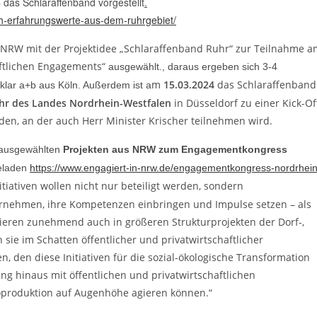
4
das Schlaraffenband vorgestellt
.
ch-erfahrungswerte-aus-dem-ruhrgebiet/
 NRW mit der Projektidee „Schlaraffenband Ruhr“ zur Teilnahme a
ftlichen Engagements“
ausgewählt., daraus ergeben sich 3-4
m
15.03.2024
das Schlaraffenband
klar a+b aus Köln. Außerdem ist a
hr des Landes Nordrhein-Westfalen
in Düsseldorf zu einer Kick-Of
den, an der auch Herr Minister Krischer teilnehmen wird.
4 ausgewählten
Projekten aus NRW zum Engagementkongress
geladen
https://www.engagiert-in-nrw.de/engagementkongress-nordrhein
itiativen wollen nicht nur beteiligt werden, sondern
rnehmen, ihre Kompetenzen einbringen und Impulse setzen – als
gieren zunehmend auch in größeren Strukturprojekten der Dorf-,
sie im Schatten öffentlicher und privatwirtschaftlicher
 den diese Initiativen für die sozial-ökologische Transformation
ng hinaus mit öffentlichen und privatwirtschaftlichen
oproduktion auf Augenhöhe agieren können.“