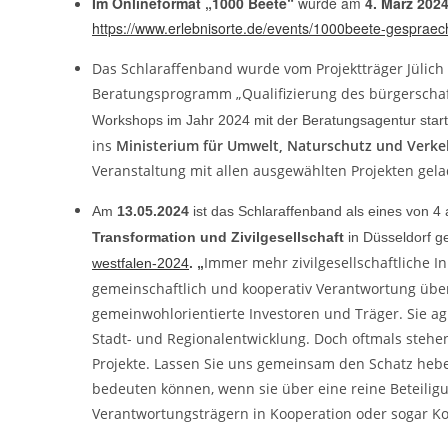
Im Onlineformat „1000 Beete“
wurde am
4. März 202
https://www.erlebnisorte.de/events/1000beete-gesprae
Das Schlaraffenband wurde vom Projektträger Jülich
Beratungsprogramm „Qualifizierung des bürgerscha
Workshops im Jahr 2024 mit der Beratungsagentur start
ins
Ministerium für Umwelt, Naturschutz und Verke
Veranstaltung mit allen ausgewählten Projekten gela
Am
13.05.2024
ist das Schlaraffenband als eines von 
Transformation und Zivilgesellschaft
in Düsseldorf 
Immer mehr zivilgesellschaftliche In
westfalen-2024
.
„
gemeinschaftlich und kooperativ Verantwortung übe
gemeinwohlorientierte Investoren und Träger. Sie a
Stadt- und Regionalentwicklung. Doch oftmals stehen 
Projekte. Lassen Sie uns gemeinsam den Schatz heben,
bedeuten können, wenn sie über eine reine Beteiligu
Verantwortungsträgern in Kooperation oder sogar K