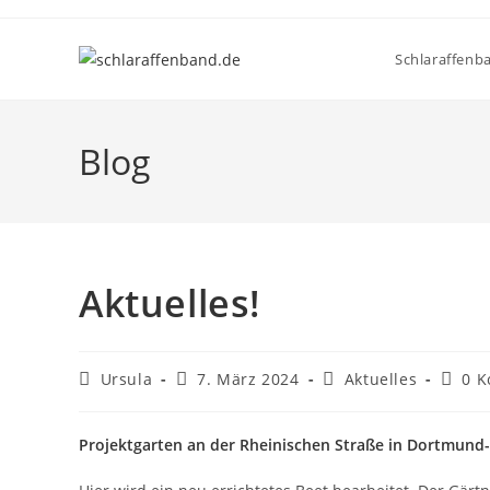
Zum
Inhalt
Schlaraffenb
springen
Blog
Aktuelles!
Beitrags-
Beitrag
Beitrags-
Beitra
Ursula
7. März 2024
Aktuelles
0 
Autor:
veröffentlicht:
Kategorie:
Komme
Projektgarten an der Rheinischen Straße in Dortmund-