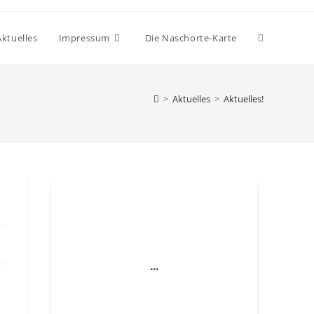
Website-
Aktuelles
Impressum
Die Naschorte-Karte
Suche
>
Aktuelles
>
Aktuelles!
umschalten