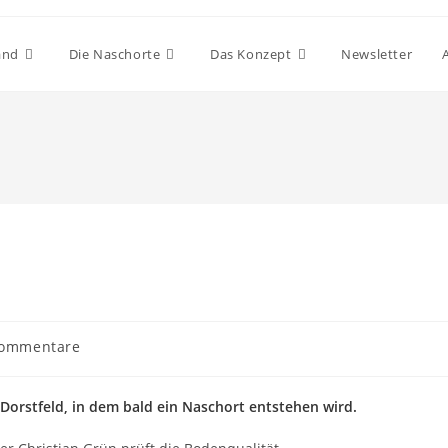
and
Die Naschorte
Das Konzept
Newsletter
gs-
Kommentare
ntare:
Dorstfeld, in dem bald ein Naschort entstehen wird.