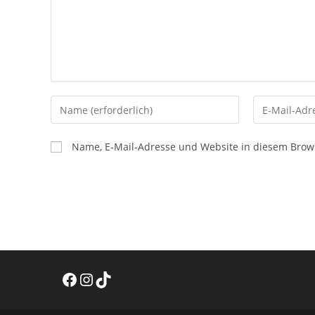
Gib
Gib
deinen
deine
Namen
E-
Name, E-Mail-Adresse und Website in diesem Brow
oder
Mail-
Benutzernamen
Adresse
zum
zum
Kommentieren
Kommentier
ein
ein
Facebook
Instagram
TikTok