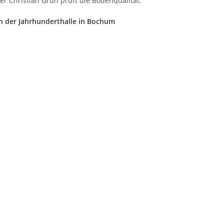
ner Christian Grün prüft die Bodenqualität.
in der Jahrhunderthalle in Bochum