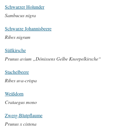
Schwarzer Holunder
Sambucus nigra
Schwarze Johannisbeere
Ribes nigrum
Süßkirsche
Prunus avium „Dönissens Gelbe Knorpelkirsche“
Stachelbeere
Ribes uva-crispa
Weißdorn
Crataegus mono
Zwerg-Blutpflaume
Prunus x cistena