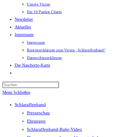
Unsere Vision
Die 10 Punkte Charta
Newsletter
Aktuelles
Impressum
Impressum
Beitrittserklärung zum Verein „Schlaraffenband“
Datenschutzerklärung
Die Naschorte-Karte
Website-
Suche
Press
umschalten
Escape
Menü
Schließen
to
Schlaraffenband
close
Presseschau
the
Ehrungen
search
Schlaraffenband-Ruhr-Video
panel.