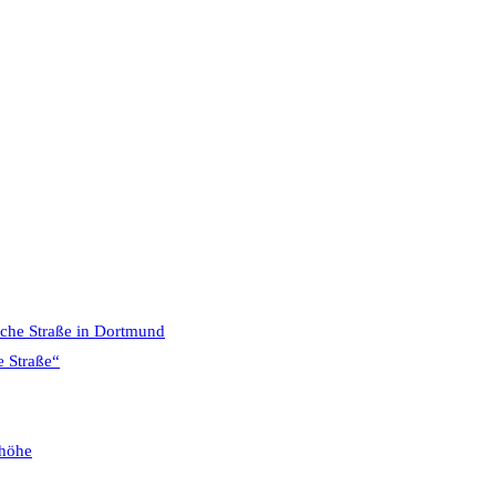
sche Straße in Dortmund
e Straße“
phöhe