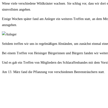
Wiese viele verschiedene Wildkräuter wachsen. Sie schlug vor, dass wir dort
sinnvollsten angehen.
Einige Wochen später fand am Anleger ein weiteres Treffen statt, an dem M
anzugehen.
Seitdem treffen wir uns in regelmäßigen Abständen, um zunächst einmal einen
Bei einem Treffen von Heisinger Bürgerinnen und Bürgern fanden wir weitere 
Und es gab ein Treffen von Mitgliedern des Schlaraffenbandes mit dem Vors
Am 13. März fand die Pflanzung von verschiedenen Beerensträuchern statt.
Engagierte Bürger pflanzen am Naschort Beerensträucher.
Eine ganze Reihe Beerensträucher sind schon gepflanzt.