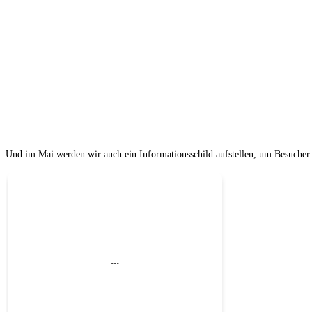
Schüler der Georgschule sind mit Eifer dabei.
Solche leckeren Blüten kann man demnächst für die eigene Stulle pfl
Je mehr Leute helfen, desto schneller geht es.
Auch die Firma Bredenbrücher unterstützte die Pflanzaktion.
Und im Mai werden wir auch ein Informationsschild aufstellen, um Besucher