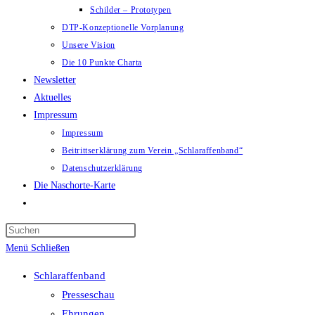
Schilder – Prototypen
DTP-Konzeptionelle Vorplanung
Unsere Vision
Die 10 Punkte Charta
Newsletter
Aktuelles
Impressum
Impressum
Beitrittserklärung zum Verein „Schlaraffenband“
Datenschutzerklärung
Die Naschorte-Karte
Website-
Suche
Press
umschalten
Escape
Menü
Schließen
to
Schlaraffenband
close
Presseschau
the
Ehrungen