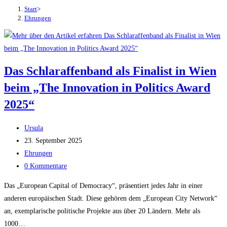
Start
>
Ehrungen
Das Schlaraffenband als Finalist in Wien
beim „The Innovation in Politics Award
2025“
Beitrags-
Ursula
Autor:
Beitrag
23. September 2025
veröffentlicht:
Beitrags-
Ehrungen
Kategorie:
Beitrags-
0 Kommentare
Kommentare:
Das „European Capital of Democracy“, präsentiert jedes Jahr in einer
anderen europäischen Stadt. Diese gehören dem „European City Network“
an, exemplarische politische Projekte aus über 20 Ländern. Mehr als
1000…