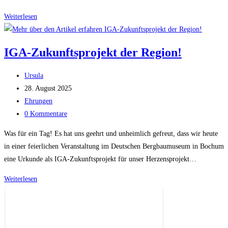
Das
Weiterlesen
Schlaraffenband
als
IGA-Zukunftsprojekt der Region!
Finalist
in
Beitrags-
Ursula
Wien
Autor:
Beitrag
28. August 2025
beim
veröffentlicht:
Beitrags-
Ehrungen
„The
Kategorie:
Beitrags-
0 Kommentare
Innovation
Kommentare:
in
Was für ein Tag! Es hat uns geehrt und unheimlich gefreut, dass wir heute
Politics
in einer feierlichen Veranstaltung im Deutschen Bergbaumuseum in Bochum
Award
eine Urkunde als IGA-Zukunftsprojekt für unser Herzensprojekt…
2025“
IGA-
Weiterlesen
Zukunftsprojekt
der
Region!