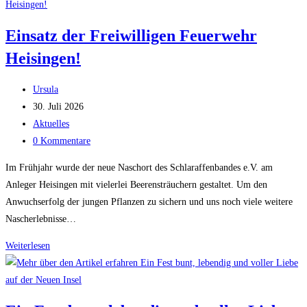
Schlaraffenband!
Einsatz der Freiwilligen Feuerwehr
Heisingen!
Beitrags-
Ursula
Autor:
Beitrag
30. Juli 2026
veröffentlicht:
Beitrags-
Aktuelles
Kategorie:
Beitrags-
0 Kommentare
Kommentare:
Im Frühjahr wurde der neue Naschort des Schlaraffenbandes e.V. am
Anleger Heisingen mit vielerlei Beerensträuchern gestaltet. Um den
Anwuchserfolg der jungen Pflanzen zu sichern und uns noch viele weitere
Nascherlebnisse…
Einsatz
Weiterlesen
der
Freiwilligen
Feuerwehr