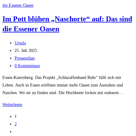
der
Region!
Im Pott blühen „Naschorte“ auf: Das sind
die Essener Oasen
Beitrags-
Ursula
Autor:
Beitrag
25. Juli 2025
veröffentlicht:
Beitrags-
Presseschau
Kategorie:
Beitrags-
0 Kommentare
Kommentare:
Essen-Katernberg. Das Projekt „Schlaraffenband Ruhr“ füllt sich mit
Leben. Auch in Essen eröffnen immer mehr Oasen zum Ausruhen und
Naschen. Wo sie zu finden sind. Die Hochbeete locken mit essbaren…
Im
Weiterlesen
Pott
1
blühen
2
„Naschorte“
Zur
auf: