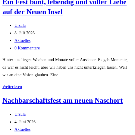
Ein Fest bunt, lebendig und voller Liebe
Heisingen!
auf der Neuen Insel
Beitrags-
Ursula
Autor:
Beitrag
8. Juli 2026
veröffentlicht:
Beitrags-
Aktuelles
Kategorie:
Beitrags-
0 Kommentare
Kommentare:
Hinter uns liegen Wochen und Monate voller Ausdauer. Es gab Momente,
da war es nicht leicht, aber wir haben uns nicht unterkriegen lassen. Weil
wir an eine Vision glauben. Eine…
Ein
Weiterlesen
Fest
Nachbarschaftsfest am neuen Naschort
bunt,
lebendig
Beitrags-
Ursula
und
Autor:
Beitrag
4. Juni 2026
voller
veröffentlicht:
Beitrags-
Aktuelles
Liebe