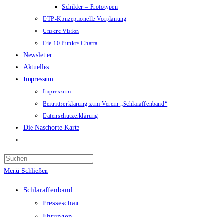
Schilder – Prototypen
DTP-Konzeptionelle Vorplanung
Unsere Vision
Die 10 Punkte Charta
Newsletter
Aktuelles
Impressum
Impressum
Beitrittserklärung zum Verein „Schlaraffenband“
Datenschutzerklärung
Die Naschorte-Karte
Website-
Suche
Press
umschalten
Escape
Menü
Schließen
to
Schlaraffenband
close
Presseschau
the
Ehrungen