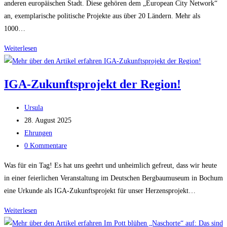
anderen europäischen Stadt. Diese gehören dem „European City Network“
an, exemplarische politische Projekte aus über 20 Ländern. Mehr als
1000…
Das
Weiterlesen
Schlaraffenband
als
IGA-Zukunftsprojekt der Region!
Finalist
in
Beitrags-
Ursula
Wien
Autor:
Beitrag
28. August 2025
beim
veröffentlicht:
Beitrags-
Ehrungen
„The
Kategorie:
Beitrags-
0 Kommentare
Innovation
Kommentare:
in
Was für ein Tag! Es hat uns geehrt und unheimlich gefreut, dass wir heute
Politics
in einer feierlichen Veranstaltung im Deutschen Bergbaumuseum in Bochum
Award
eine Urkunde als IGA-Zukunftsprojekt für unser Herzensprojekt…
2025“
IGA-
Weiterlesen
Zukunftsprojekt