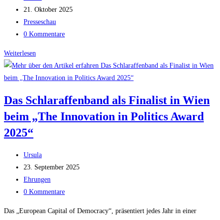
Autor:
Beitrag
21. Oktober 2025
veröffentlicht:
Beitrags-
Presseschau
Kategorie:
Beitrags-
0 Kommentare
Kommentare:
Naschen
Weiterlesen
von
Dortmund
bis
Das Schlaraffenband als Finalist in Wien
Essen
beim „The Innovation in Politics Award
2025“
Beitrags-
Ursula
Autor:
Beitrag
23. September 2025
veröffentlicht:
Beitrags-
Ehrungen
Kategorie:
Beitrags-
0 Kommentare
Kommentare:
Das „European Capital of Democracy“, präsentiert jedes Jahr in einer