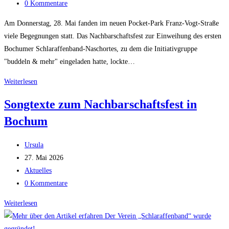
Kategorie:
Beitrags-
0 Kommentare
auf
Kommentare:
der
Am Donnerstag, 28. Mai fanden im neuen Pocket-Park Franz-Vogt-Straße
Neuen
viele Begegnungen statt. Das Nachbarschaftsfest zur Einweihung des ersten
Insel
Bochumer Schlaraffenband-Naschortes, zu dem die Initiativgruppe
"buddeln & mehr" eingeladen hatte, lockte…
Nachbarschaftsfest
Weiterlesen
am
Songtexte zum Nachbarschaftsfest in
neuen
Bochum
Naschort
Beitrags-
Ursula
Autor:
Beitrag
27. Mai 2026
veröffentlicht:
Beitrags-
Aktuelles
Kategorie:
Beitrags-
0 Kommentare
Kommentare:
Songtexte
Weiterlesen
zum
Nachbarschaftsfest