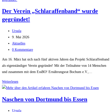
in
Der Verein „Schlaraffenband“ wurde
Bochum
gegründet!
Beitrags-
Ursula
Autor:
Beitrag
9. Mai 2026
veröffentlicht:
Beitrags-
Aktuelles
Kategorie:
Beitrags-
0 Kommentare
Kommentare:
Am 16. März hat sich nach fünf aktiven Jahren das Projekt Schlaraffenband
als eigenständiger Verein gegründet! Mit der Teilnahme von 14 Menschen
und zusammen mit dem EssBO! Ernährungsrat Bochum e.V.,…
Der
Weiterlesen
Verein
„Schlaraffenband“
Naschen von Dortmund bis Essen
wurde
gegründet!
Beitrags-
Ursula