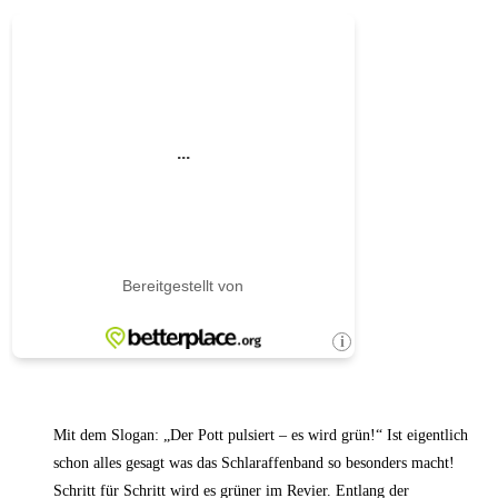
nächsten
Das
Seite
sind
die
Essener
Oasen
Mit dem Slogan: „Der Pott pulsiert – es wird grün!“ Ist eigentlich
schon alles gesagt was das Schlaraffenband so besonders macht!
Schritt für Schritt wird es grüner im Revier. Entlang der