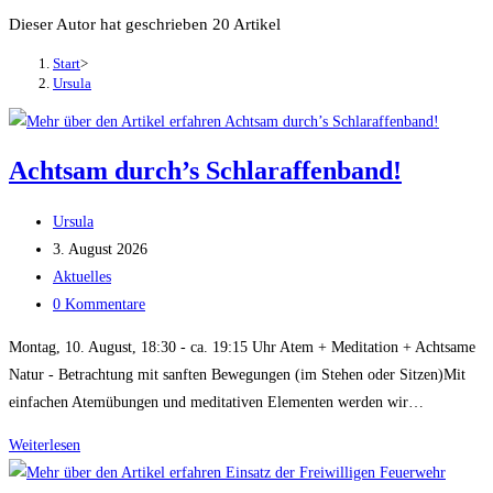
Dieser Autor hat geschrieben 20 Artikel
Start
>
Ursula
Achtsam durch’s Schlaraffenband!
Beitrags-
Ursula
Autor:
Beitrag
3. August 2026
veröffentlicht:
Beitrags-
Aktuelles
Kategorie:
Beitrags-
0 Kommentare
Kommentare:
Montag, 10. August, 18:30 - ca. 19:15 Uhr Atem + Meditation + Achtsame
Natur - Betrachtung mit sanften Bewegungen (im Stehen oder Sitzen)Mit
einfachen Atemübungen und meditativen Elementen werden wir…
Achtsam
Weiterlesen
durch’s