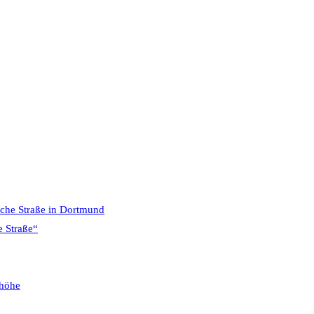
sche Straße in Dortmund
e Straße“
phöhe