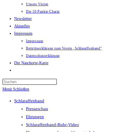
Unsere Vision
Die 10 Punkte Charta
Newsletter
Aktuelles
Impressum
Impressum
Beitrittserklärung zum Verein „Schlaraffenband“
Datenschutzerklärung
Die Naschorte-Karte
Website-
Suche
Press
umschalten
Escape
Menü
Schließen
to
Schlaraffenband
close
Presseschau
the
Ehrungen
search
Schlaraffenband-Ruhr-Video
panel.