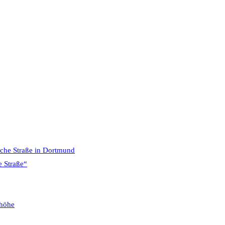
sche Straße in Dortmund
e Straße“
phöhe