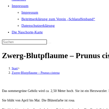
Impressum
Impressum
Beitrittserklärung zum Verein „Schlaraffenband“
Datenschutzerklärung
Die Naschorte-Karte
Diese
Website
Zwerg-Blutpflaume – Prunus ci
durchsuchen
Start
>
Zwerg-Blutpflaume – Prunus cistena
Das sommergrüne Gehölz wird ca. 2,50 Meter hoch. Sie ist ein Herzwurzler. D
Sie blüht von April bis Mai. Die Blütenfarbe ist rosa.