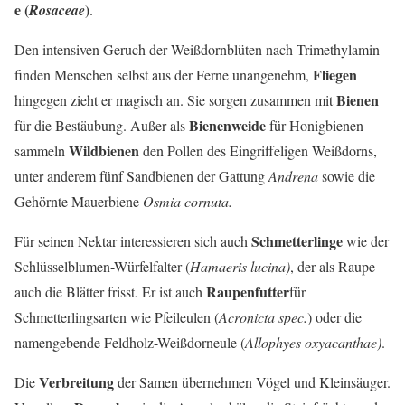
e (
)
Rosaceae
.
Den intensiven Geruch der Weißdornblüten nach Trimethylamin
Fliegen
finden Menschen selbst aus der Ferne unangenehm,
Bienen
hingegen zieht er magisch an. Sie sorgen zusammen mit
Bienenweide
für die Bestäubung. Außer als
für Honigbienen
Wildbienen
sammeln
den Pollen des Eingriffeligen Weißdorns,
unter anderem fünf Sandbienen der Gattung
Andrena
sowie die
Gehörnte Mauerbiene
Osmia cornuta.
Schmetterlinge
Für seinen Nektar interessieren sich auch
wie der
Schlüsselblumen-Würfelfalter (
Hamaeris lucina)
, der als Raupe
Raupenfutter
auch die Blätter frisst. Er ist auch
für
Schmetterlingsarten wie Pfeileulen (
Acronicta spec.
) oder die
namengebende Feldholz-Weißdorneule (
Allophyes oxyacanthae)
.
Verbreitung
Die
der Samen übernehmen Vögel und Kleinsäuger.