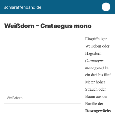
schlaraffenband.de
Weißdorn – Crataegus mono
Eingriffeliger
Weißdorn oder
Hagedorn
(
Crataegus
monogyna
)
ist
ein drei bis fünf
Meter hoher
Strauch oder
Baum aus der
Weißdorn
Familie der
Rosengewächs