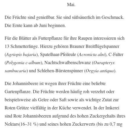
Mai.
Die Früchte sind genießbar. Sie sind süßsäuerlich im Geschmack.
Die Ernte kann ab Juni beginnen.
Für die Blätter als Futterpflanze für ihre Raupen interessieren sich
13 Schmetterlinge. Hierzu gehören Brauner Breitflügelspanner
(
Agriopis bajaria
), Spatelhaar-Pfeileule (
Acronicta alni
), C-Falter
(
Polygonia c-album
), Nachtschwalbenschwanz (
Ourapteryx
sambucaria
) und Schlehen-Bürstenspinner (
Orgyia antiqua
).
Die Johannisbeere ist wegen ihrer Früchte eine beliebte
Gartenpflanze. Die Früchte werden häufig roh verzehrt oder
beispielsweise als Gelee oder Saft sowie als wichtige Zutat zur
Roten Grütze vielfältig in der Küche verwendet. In der Imkerei
sind Rote Johannisbeeren aufgrund des hohen Zuckergehalts ihres
Nektars(16–31 %) und seines hohen Zuckerwerts (bis zu 0,7 mg