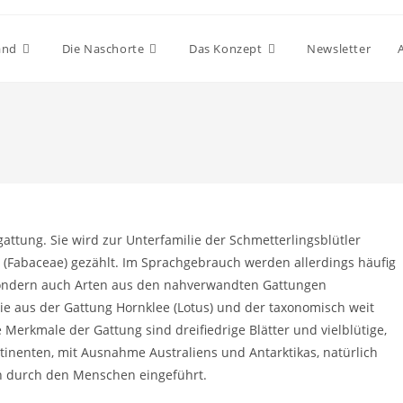
and
Die Naschorte
Das Konzept
Newsletter
gattung. Sie wird zur Unterfamilie der Schmetterlingsblütler
r (Fabaceae) gezählt. Im Sprachgebrauch werden allerdings häufig
, sondern auch Arten aus den nahverwandten Gattungen
ie aus der Gattung Hornklee (Lotus) und der taxonomisch weit
e Merkmale der Gattung sind dreifiedrige Blätter und vielblütige,
ntinenten, mit Ausnahme Australiens und Antarktikas, natürlich
en durch den Menschen eingeführt.