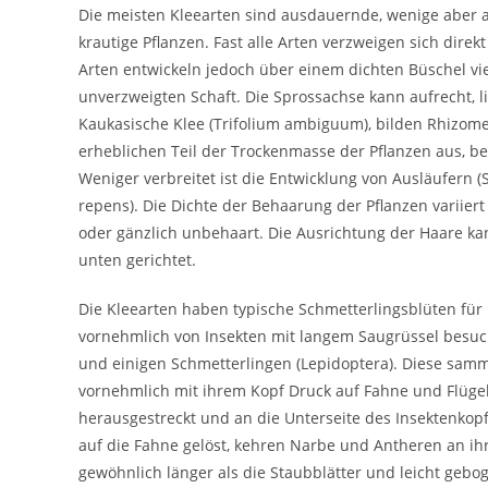
Die meisten Kleearten sind ausdauernde, wenige aber a
krautige Pflanzen. Fast alle Arten verzweigen sich dire
Arten entwickeln jedoch über einem dichten Büschel viel
unverzweigten Schaft. Die Sprossachse kann aufrecht, li
Kaukasische Klee (Trifolium ambiguum), bilden Rhizome
erheblichen Teil der Trockenmasse der Pflanzen aus, b
Weniger verbreitet ist die Entwicklung von Ausläufern (S
repens). Die Dichte der Behaarung der Pflanzen variiert 
oder gänzlich unbehaart. Die Ausrichtung der Haare ka
unten gerichtet.
Die Kleearten haben typische Schmetterlingsblüten für
vornehmlich von Insekten mit langem Saugrüssel besuc
und einigen Schmetterlingen (Lepidoptera). Diese sam
vornehmlich mit ihrem Kopf Druck auf Fahne und Flüg
herausgestreckt und an die Unterseite des Insektenkopf
auf die Fahne gelöst, kehren Narbe und Antheren an ihre
gewöhnlich länger als die Staubblätter und leicht gebo