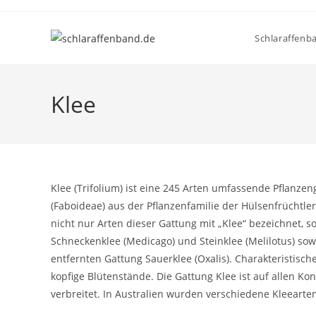
Zum
Inhalt
Schlaraffenb
springen
Klee
Klee (Trifolium) ist eine 245 Arten umfassende Pflanzen
(Faboideae) aus der Pflanzenfamilie der Hülsenfrüchtle
nicht nur Arten dieser Gattung mit „Klee“ bezeichnet
Schneckenklee (Medicago) und Steinklee (Melilotus) sow
entfernten Gattung Sauerklee (Oxalis). Charakteristisch
kopfige Blütenstände. Die Gattung Klee ist auf allen Ko
verbreitet. In Australien wurden verschiedene Kleeart