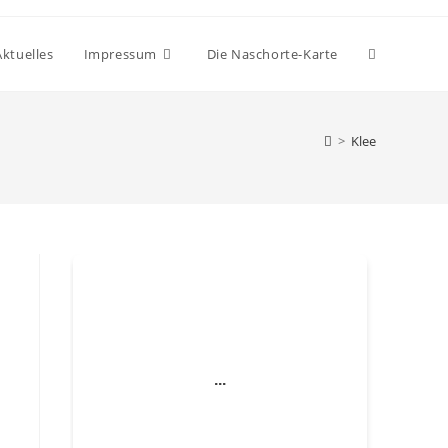
Website-
Aktuelles
Impressum
Die Naschorte-Karte
Suche
>
Klee
umschalten