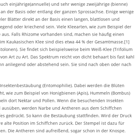
uch einjährige(annuelle) und sehr wenige zweijährige (bienne)
kt an der Basis oder entlang der ganzen Sprossachse. Einige wenige
er Blätter direkt an der Basis einen langen, blattlosen und
egend oder kriechend sein. Viele Kleearten, wie zum Beispiel der
 aus. Falls Rhizome vorhanden sind, machen sie häufig einen
eim Kaukasischen Klee sind dies etwa 44 % der Gesamtmasse.[1]
tolonen). Sie findet sich beispielsweise beim Weiß-Klee (Trifolium
von Art zu Art. Das Spektrum reicht von dicht behaart bis fast kahl
nn anliegend oder abstehend sein. Sie sind nach oben oder nach
 Insektenbestäubung (Entomophilie). Dabei werden die Blüten
ht, wie zum Beispiel von Honigbienen (Apis), Hummeln (Bombus)
meln dort Nektar und Pollen. Wenn die besuchenden Insekten
el ausüben, werden Narbe und Antheren aus dem Schiffchen
es gedrückt. So kann die Bestäubung stattfinden. Wird der Druck
 alte Position im Schiffchen zurück. Der Stempel ist dazu für
gen. Die Antheren sind aufreißend, sogar schon in der Knospe.