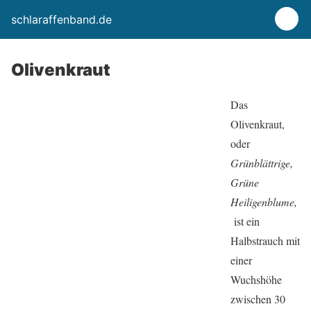
schlaraffenband.de
Olivenkraut
Das
Olivenkraut,
oder
Grünblättrige,
Grüne
Heiligenblume,
ist ein
Halbstrauch mit
einer
Wuchshöhe
zwischen 30